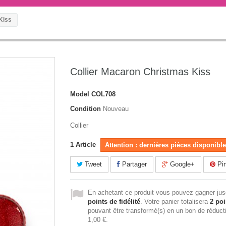
Kiss
Collier Macaron Christmas Kiss
Model
COL708
Condition
Nouveau
Collier
1
Article
Attention : dernières pièces disponible
Tweet
Partager
Google+
Pin
En achetant ce produit vous pouvez gagner ju
points de fidélité
. Votre panier totalisera
2
poi
pouvant être transformé(s) en un bon de réduct
1,00 €
.