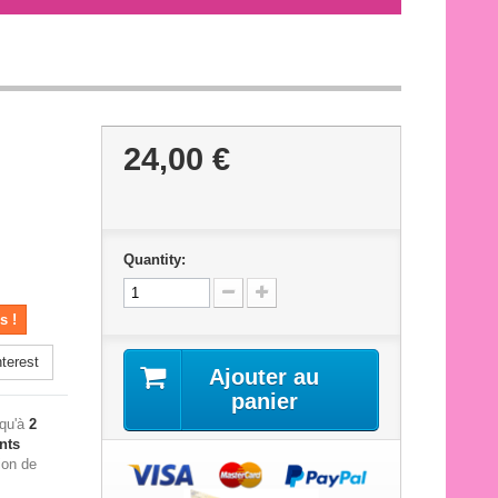
24,00 €
Quantity:
s !
terest
Ajouter au
panier
squ'à
2
nts
ion de