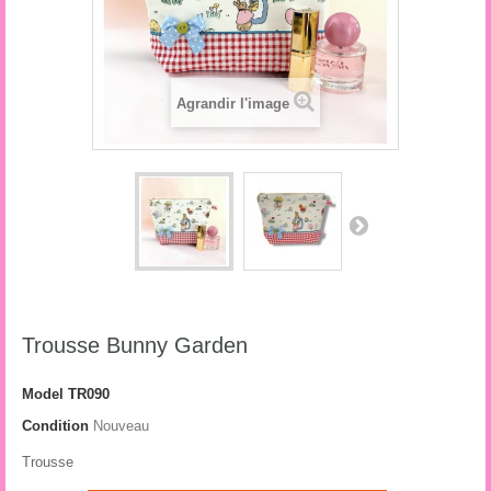
Agrandir l'image
Trousse Bunny Garden
Model
TR090
Condition
Nouveau
Trousse